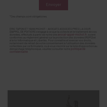
*Ces champs sont obligatoires
ERIC TAPON ET YANN MICHOT - AVOCATS ASSOCIES PRES LA COUR
D'APPEL DE POITIERS s'engage à ce que la collecte et le traitement de vos
données, effectués à partir de notre site
avocat-appel-michot.fr
, soient
conformes au règlement général sur la protection des données (RGPD) et
à la loi Informatique et Libertés. Pour connaître et exercer vos droits,
notamment de retrait de votre consentement à l'utilisation des données
collectées par ce formulaire, ou à vous inscrire sur la liste d'opposition au
démarchage téléphonique, veuillez consulter notre
politique de
confidentialité