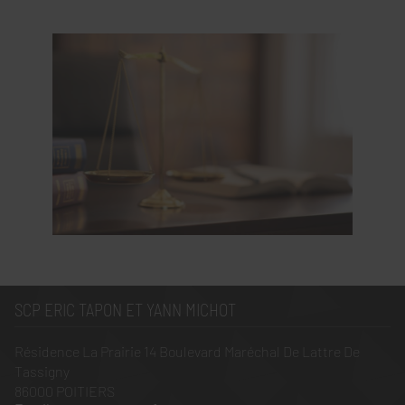
SCP ERIC TAPON ET YANN MICHOT
Résidence La Prairie 14 Boulevard Maréchal De Lattre De
Tassigny
86000
POITIERS