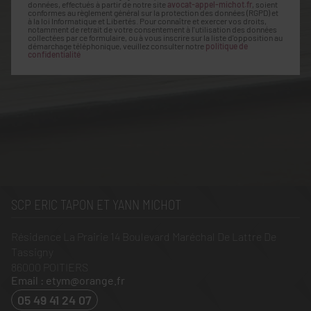
données, effectués à partir de notre site
avocat-appel-michot.fr
, soient
conformes au règlement général sur la protection des données (RGPD) et
à la loi Informatique et Libertés. Pour connaître et exercer vos droits,
notamment de retrait de votre consentement à l'utilisation des données
collectées par ce formulaire, ou à vous inscrire sur la liste d'opposition au
démarchage téléphonique, veuillez consulter notre
politique de
confidentialité
SCP ERIC TAPON ET YANN MICHOT
Résidence La Prairie 14 Boulevard Maréchal De Lattre De
Tassigny
86000
POITIERS
Email : etym@orange.fr
05 49 41 24 07