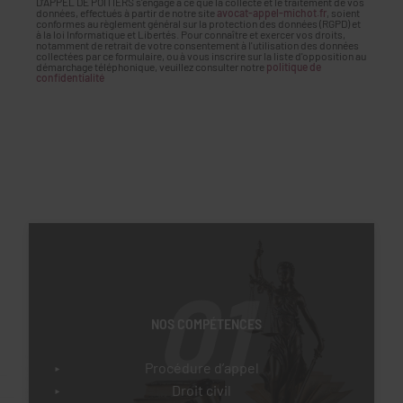
D'APPEL DE POITIERS s'engage à ce que la collecte et le traitement de vos
données, effectués à partir de notre site
avocat-appel-michot.fr
, soient
conformes au règlement général sur la protection des données (RGPD) et
à la loi Informatique et Libertés. Pour connaître et exercer vos droits,
notamment de retrait de votre consentement à l'utilisation des données
collectées par ce formulaire, ou à vous inscrire sur la liste d'opposition au
démarchage téléphonique, veuillez consulter notre
politique de
confidentialité
01
NOS COMPÉTENCES
Procédure d’appel
Droit civil