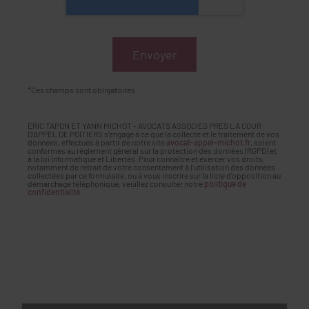
*Ces champs sont obligatoires
ERIC TAPON ET YANN MICHOT - AVOCATS ASSOCIES PRES LA COUR
D'APPEL DE POITIERS s'engage à ce que la collecte et le traitement de vos
données, effectués à partir de notre site
avocat-appel-michot.fr
, soient
conformes au règlement général sur la protection des données (RGPD) et
à la loi Informatique et Libertés. Pour connaître et exercer vos droits,
notamment de retrait de votre consentement à l'utilisation des données
collectées par ce formulaire, ou à vous inscrire sur la liste d'opposition au
démarchage téléphonique, veuillez consulter notre
politique de
confidentialité