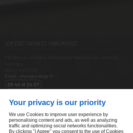
SCP ERIC TAPON ET YANN MICHOT
Résidence La Prairie 14 Boulevard Maréchal De Lattre De
Tassigny
86000
POITIERS
Email : etym@orange.fr
05 49 41 24 07
À PROPOS
Your privacy is our priority
Accueil
Mentions légales
Nous contacter
Plan du site
We use Cookies to improve user experience by
personalising content and ads, as well as analyzing
SUIVEZ-NOUS
traffic and optimizing social networks functionalities.
By clicking "I Agree" you consent to the use of Cookies