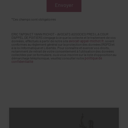
*Ces champs sont obligatoires
ERIC TAPON ET YANN MICHOT - AVOCATS ASSOCIES PRES LA COUR
D'APPEL DE POITIERS s'engage à ce que la collecte et le traitement de vos
données, effectués à partir de notre site
avocat-appel-michot.fr
, soient
conformes au règlement général sur la protection des données (RGPD) et
à la loi Informatique et Libertés. Pour connaître et exercer vos droits,
notamment de retrait de votre consentement à l'utilisation des données
collectées par ce formulaire, ou à vous inscrire sur la liste d'opposition au
démarchage téléphonique, veuillez consulter notre
politique de
confidentialité