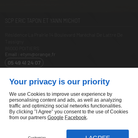
SCP ERIC TAPON ET YANN MICHOT
Résidence La Prairie 14 Boulevard Maréchal De Lattre De
Tassigny
86000
POITIERS
Email : etym@orange.fr
05 49 41 24 07
À PROPOS
Your privacy is our priority
Accueil
Mentions légales
Nous contacter
Plan du site
We use Cookies to improve user experience by
personalising content and ads, as well as analyzing
SUIVEZ-NOUS
traffic and optimizing social networks functionalities.
By clicking "I Agree" you consent to the use of Cookies
from our partners
Google
Facebook
.