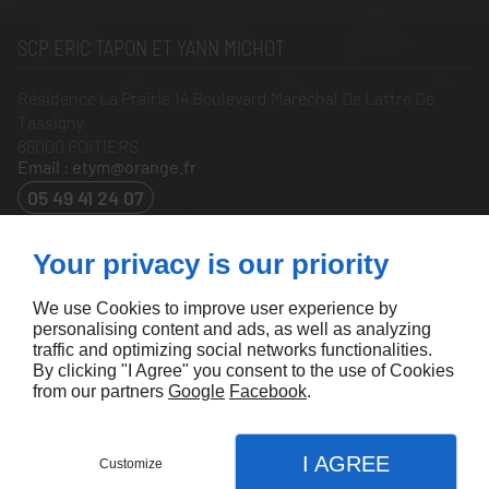
SCP ERIC TAPON ET YANN MICHOT
Résidence La Prairie 14 Boulevard Maréchal De Lattre De
Tassigny
86000
POITIERS
Email : etym@orange.fr
05 49 41 24 07
À PROPOS
Your privacy is our priority
Accueil
Mentions légales
Nous contacter
Plan du site
We use Cookies to improve user experience by
personalising content and ads, as well as analyzing
SUIVEZ-NOUS
traffic and optimizing social networks functionalities.
By clicking "I Agree" you consent to the use of Cookies
from our partners
Google
Facebook
.
I AGREE
Customize